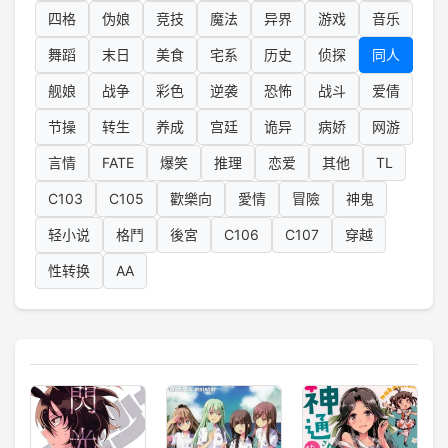
四格
伪娘
竞技
魔法
异界
游戏
音乐
舞蹈
末日
美食
宅系
历史
侦探
同人
舰娘
战争
彩色
逆袭
恐怖
战斗
爱倩
节操
转生
养成
宫廷
诡异
病娇
网游
言情
FATE
爆笑
推理
恋爱
其他
TL
C103
C105
歡樂向
愛情
冒險
神鬼
轻小说
格鬥
後宮
C106
C107
穿越
性转换
AA