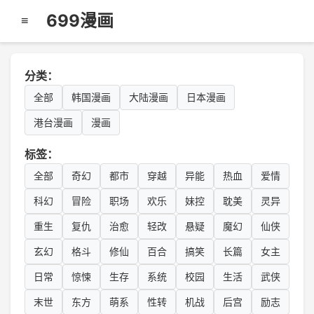
699漫画
≡
分类：
全部
韩国漫画
大陆漫画
日本漫画
港台漫画
漫画
标签：
全部
奇幻
都市
穿越
异能
热血
爱情
科幻
冒险
职场
欢乐
妹控
耽美
灵异
重生
复仇
治愈
轻改
悬疑
魔幻
仙侠
玄幻
格斗
修仙
百合
搞笑
长篇
女主
日常
惊悚
生存
系统
校园
生活
武侠
末世
东方
萌系
性转
机战
后宫
励志