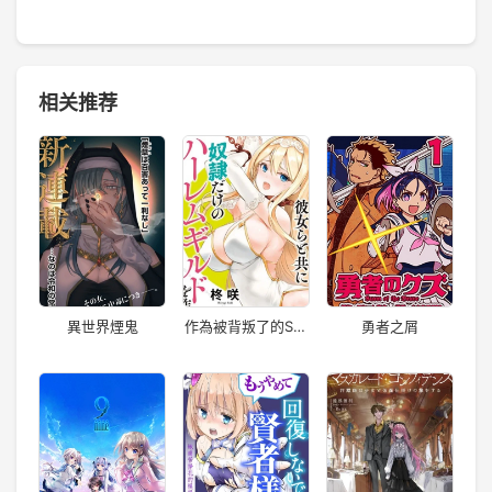
相关推荐
異世界煙鬼
作為被背叛了的S級
勇者之屑
冒險者的我、決定
成立一個只有我所
愛的奴隸女孩子們
的後宮公會