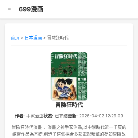
699漫画
≡
首页
>
日本漫画
>
冒險狂時代
冒險狂時代
作者:
手冢治虫
状态:
已完结
更新:
2026-04-02 12:29:09
冒險狂時代漫畫 ，漫畫之神手冢治蟲,以中學時代近一千頁的
練習作品為基礎,創造了這個採合多部電影精華的夢幻冒險故