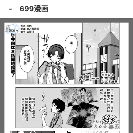
699漫画
≡